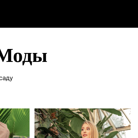
 Моды
саду